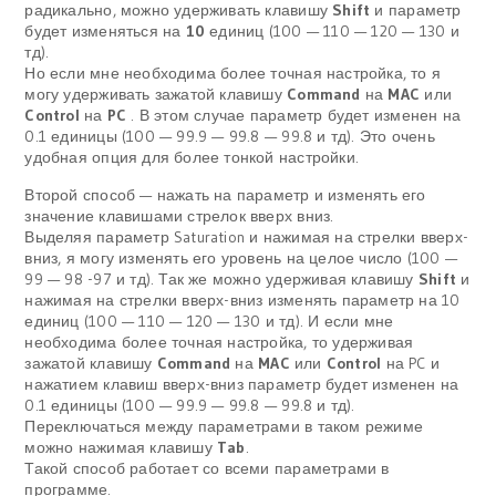
радикально, можно удерживать клавишу
Shift
и параметр
будет изменяться на
10
единиц (100 — 110 — 120 — 130 и
тд).
Но если мне необходима более точная настройка, то я
могу удерживать зажатой клавишу
Command
на
MAC
или
Control
на
PC
. В этом случае параметр будет изменен на
0.1 единицы (100 — 99.9 — 99.8 — 99.8 и тд). Это очень
удобная опция для более тонкой настройки.
Второй способ — нажать на параметр и изменять его
значение клавишами стрелок вверх вниз.
Выделяя параметр Saturation и нажимая на стрелки вверх-
вниз, я могу изменять его уровень на целое число (100 —
99 — 98 -97 и тд). Так же можно удерживая клавишу
Shift
и
нажимая на стрелки вверх-вниз изменять параметр на 10
единиц (100 — 110 — 120 — 130 и тд). И если мне
необходима более точная настройка, то удерживая
зажатой клавишу
Command
на
MAC
или
Control
на PC и
нажатием клавиш вверх-вниз параметр будет изменен на
0.1 единицы (100 — 99.9 — 99.8 — 99.8 и тд).
Переключаться между параметрами в таком режиме
можно нажимая клавишу
Tab
.
Такой способ работает со всеми параметрами в
программе.