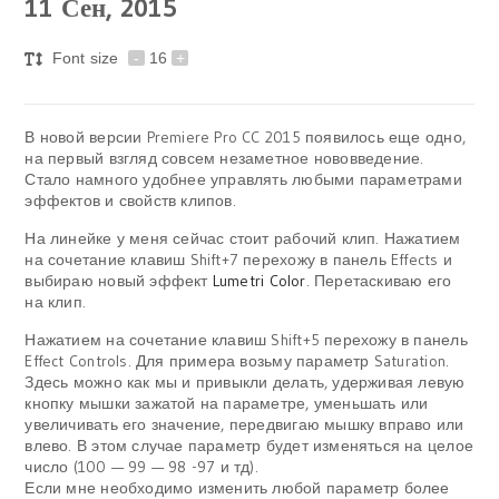
11
Сен, 2015
Font size
-
16
+
В новой версии Premiere Pro CC 2015 появилось еще одно,
на первый взгляд совсем незаметное нововведение.
Стало намного удобнее управлять любыми параметрами
эффектов и свойств клипов.
На линейке у меня сейчас стоит рабочий клип. Нажатием
на сочетание клавиш Shift+7 перехожу в панель Effects и
выбираю новый эффект
Lumetri Color
. Перетаскиваю его
на клип.
Нажатием на сочетание клавиш Shift+5 перехожу в панель
Effect Controls. Для примера возьму параметр Saturation.
Здесь можно как мы и привыкли делать, удерживая левую
кнопку мышки зажатой на параметре, уменьшать или
увеличивать его значение, передвигаю мышку вправо или
влево. В этом случае параметр будет изменяться на целое
число (100 — 99 — 98 -97 и тд).
Если мне необходимо изменить любой параметр более