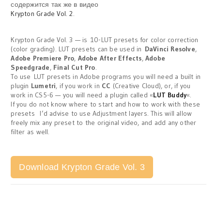
содержится так же в видео
Krypton Grade Vol. 2
.
Krypton Grade Vol.
3
— is
10-
LUT
presets for
color correction
(color grading).
LUT
presets
can be used
in
DaVinci Resolve
,
Adobe Premiere Pro
,
Adobe After Effects
,
Adobe
Speedgrade
,
Final Cut Pro
.
To use LUT
presets
in Adobe programs
you will need
a built in
plugin
Lumetri
,
if you work
in
CC
(Creative Cloud),
or
, if you
work in
CS5-
6 —
you will need
a plugin
called «
LUT Buddy
«.
If you do not
know where to start
and how
to work with these
presets
I’d advise
to use
Adjustment
layers
.
This will allow
freely mix any
preset
to the original video
, and add any other
filter as well
.
Download Krypton Grade Vol. 3