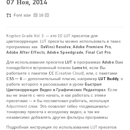
07
Ноя, 2014
Font size
-
16
+
Krypton Grade Vol. 3. — это 10 LUT пресетов для
цветокоррекции. LUT пресеты можно использовать в таких
программах как
DaVinci Resolve
,
Adobe Premiere Pro
,
Adobe After Effects
,
Adobe Speedgrade
,
Final Cut Pro
.
Для использования пресетов
LUT
в программах
Adobe
Вам
понадобится встроенный плагин
Lumetri
, если Вы
работаете с пакетом
CC
(Creative Cloud), или, с пакетами
CS5 — 6
— дополнительный плагин, например
LUT Buddy
, о
работе которого я рассказывал в уроке
Быстрая
Цветокоррекция Видео в Графических Редакторах
. Если
вы не знаете с чего начать, и как работать с этими
пресетами — я бы посоветовал работать, используя
Adjustment слои. Это позволит гибко «подмешивать»
тонировку пресета к исходному видео, а так же
независимо добавлять другие фильтры программы.
Подробная инструкция по использованию LUT пресетов