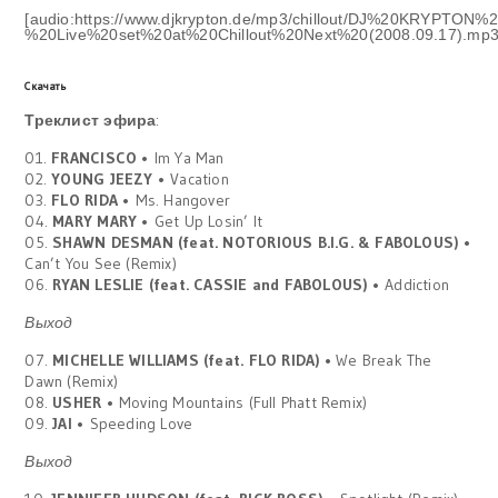
[audio:https://www.djkrypton.de/mp3/chillout/DJ%20KRYPTON%2
%20Live%20set%20at%20Chillout%20Next%20(2008.09.17).mp3
Скачать
Треклист эфира
:
01.
FRANCISCO
• Im Ya Man
02.
YOUNG JEEZY
• Vacation
03.
FLO RIDA
• Ms. Hangover
04.
MARY MARY
• Get Up Losin’ It
05.
SHAWN DESMAN (feat. NOTORIOUS B.I.G. & FABOLOUS) •
Can’t You See (Remix)
06.
RYAN LESLIE (feat. CASSIE and FABOLOUS)
• Addiction
Выход
07.
MICHELLE WILLIAMS (feat. FLO RIDA) •
We Break The
Dawn (Remix)
08.
USHER
• Moving Mountains (Full Phatt Remix)
09.
JAI
• Speeding Love
Выход