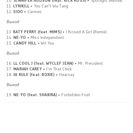
10.
JENNIFER HUDSON (feat. RICK ROSS)
• Spotlight (Remix)
11.
LYRIKILL
• You Can’t Wu-Tang
12.
SIDO
• Carmen
Выход
13.
KATY PERRY (feat. MIMS)
• I Kissed A Girl (Remix)
14.
NE-YO
• Miss Independent
15.
CANDY HILL •
Wit You
Выход
16.
LL COOL J (feat. WYCLEF JEAN)
• Mr. President
17.
MARIAH CAREY
• I’m That Chick
18.
JA RULE (feat. BOXIE)
• Hearsay
Выход
19.
NE-YO (feat. SHAKIRA)
• Forbidden Fruit