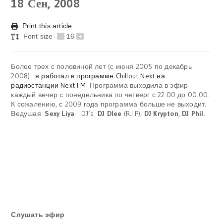
18
Сен, 2008
Print this article
Font size
-
16
+
Более трех с половиной лет (с июня 2005 по декабрь
2008)
я работал в программе Chillout Next на
радиостанции Next FM
. Программа выходила в эфир
каждый вечер с понедельника по четверг с 22.00 до 00.00.
К сожалению, с 2009 года программа больше не выходит.
Ведушая:
Sexy Liya
. DJ’s:
DJ Dlee
(R.I.P),
DJ Krypton
,
DJ Phil
.
Слушать эфир
: