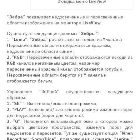
Вкладка меню LiveView
“
Зебра
” показывает недосвеченные и пересвеченные
области изображения на мониторе
LiveView
.
Существуют следующие режимы “
Зебры
”:
1. “
Luma
”: “
Зебра
” расчитывается только из
Y
-канала
.
Пересвеченные области отображаются красным,
недосвеченные области синим;
2.
“
RGB
”: Пересвеченные области отображаются исходя из
RGB
каналов негативным цветом, например
пересвеченный красный канал отображается голубым.
Недосвеченные области берутся из
Y
-канала и
отображается белым.
Управление “Зеброй” осуществляется следующим
образом:
1.
“
SET
”
:
Включение/выключение режима;
2.
“
PLAY
”: Включение/выключение режима изменяет порог
для недосветов (порог для черного);
3.
“
Q
”: Появляется всплывающее окно в котором можно
выбрать цветовое пространство, изменять порог для
недосветов и пересветов. Тут же существует опция “
When
Recording: Show/Hide
”, позволяющая скрывать “
зебры
”