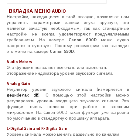
ВКЛАДКА МЕНЮ AUDIO
Настройки, находящиеся в этой вкладке, позволяют нам
управлять параметрами записи звука вручную, что
является зачастую необходимым, так как стандартные
настройки не всегда удовлетворяют предъявляемым
требованиям. На камере
Canon 600D
меню аудио
настроек отсутствует. Поэтому рассмотрим как выглядит
это меню на камере
Canon 550D
.
Audio Meters
Эта функция позволяет включать или выключать
отображение индикатора уровня звукового сигнала.
Analog Gain
Регулятор уровня звукового сигнала (измеряется в
децибелах
dB
).
С помощью этой настройки можно
регулировать уровень входящего звукового сигнала. Эта
функция очень полезна при работе с внешним
микрофоном. На
Canon 600D
такая функция уже встроена
по умолчанию в стандартную прошивку аппарата.
L-DigitalGain and R-DigitalGain
Уровень сигнала можно менять раздельно по каналам