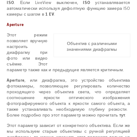
ISO
. Если LiveView выключен,
ISO
устанавлявается
автоматически используя дефолтную функцию замера ISO
камеры с шагом в
1 EV
.
Aperture
Этот режим
позволяет вручную
Объектив с различными
настроить
значениями диафрагмы
диафрагму при
фото или видео
съёмке. Этот
параметр также как и предыдущие является критичным.
Aperture
, или диафрагма, это устройство объектива
фотокамеры, позволяющее регулировать количество
проходящего через объектив света, что определяет
соотношение яркости оптического изображения
фотографируемого объекта к яркости самого объекта, а
также устанавливать необходимую глубину резкости.
Более подробно про этот параметр можно прочитать
тут
.
Этот параметр зависит от конкретного объектива. Если же
мы используем старые объективы с ручной регуляцией
диафрагмы, то можно изменять этот параметр только на