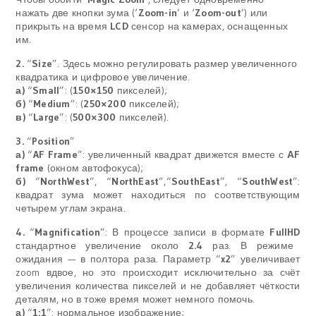
нажать две кнопки зума (‘
Zoom-in
’ и ‘
Zoom-out
’) или
прикрыть на время
LCD
сенсор на камерах, оснащенных
им.
2.
“
Size
”. Здесь можно регулировать размер увеличенного
квадратика и цифровое увеличение.
а)
“
Small
”: (
150×150
пикселей);
б)
“
Medium
”: (
250×200
пикселей);
в)
“
Large
”: (
500×300
пикселей).
3.
“
Position
”
а)
“
AF Frame
”: увеличенный квадрат движется вместе с
АF
frame
(окном автофокуса);
б)
“
NorthWest
”, “
NorthEast
”,
“
SouthEast
”, “
SouthWest
”:
квадрат зума может находиться по соответствующим
четырем углам экрана.
4.
“
Magnification
”: В процессе записи в формате
FullHD
стандартное увеличение около
2.4
раз. В режиме
ожидания — в полтора раза. Параметр “
x2
” увеличивает
zoom вдвое, но это происходит исключительно за счёт
увеличения количества пикселей и не добавляет чёткости
деталям, но в тоже время может немного по
мочь.
а)
“
1:1
”
: нормальное изображение;