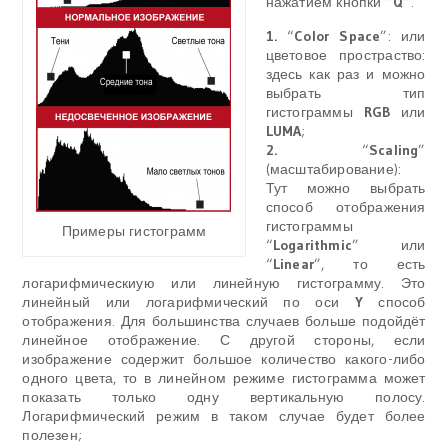
нажатием кнопки “
Q
”.
1.
“
Color Space
”: или
цветовое простраство:
здесь как раз и можно
выбрать тип
гистограммы
RGB
или
LUMA
;
2.
“
Scaling
”
(масштабирование):
Тут можно выбрать
способ отображения
гистограммы
Примеры гистограмм
“
Logarithmic
” или
“
Linear
”, то есть
логарифмическиую или линейную гистограмму. Это
линейный или логарифмический по оси
Y
способ
отображения. Для большинства случаев больше подойдёт
линейное отображение. С другой стороны, если
изображение содержит большое количество какого-либо
одного цвета, то в линейном режиме гистограмма может
показать только одну вертикальную полосу.
Логарифмический режим в таком случае будет более
полезен;