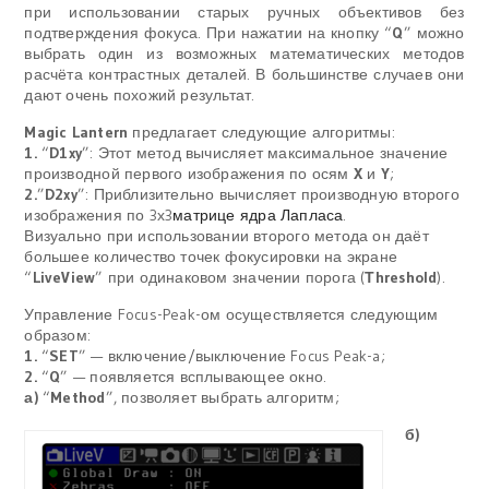
при использовании старых ручных объективов без
подтверждения фокуса. При нажатии на кнопку “
Q
” можно
выбрать один из возможных математических методов
расчёта контрастных деталей. В большинстве случаев они
дают очень похожий результат.
Magic Lantern
предлагает следующие алгоритмы:
1.
“
D1xy
”: Этот метод вычисляет максимальное значение
производной первого изображения по осям
X
и
Y
;
2.
”
D2xy
”: Приблизительно вычисляет производную второго
изображения по
3х3
матрице ядра Лапласа
.
Визуально при использовании второго метода он даёт
большее количество точек фокусировки на экране
“
LiveView
” при одинаковом значении порога (
Тhreshold
).
Управление Focus-Peak-ом осуществляется следующим
образом:
1.
“
SET
” — включение/выключение Focus Peak-a;
2.
“
Q
” — появляется всплывающее окно.
а)
“
Method
”
, позволяет выбрать алгоритм;
б)