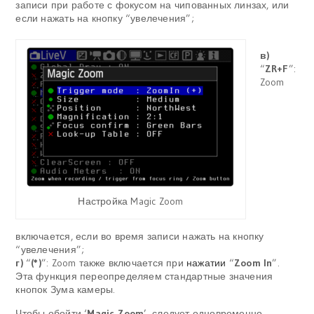
записи при работе с фокусом на чипованных линзах, или
если нажать на кнопку “увелечения”;
в)
“
ZR+F
”:
Zoom
Настройка Magic Zoom
включается, если во время записи нажать на кнопку
“увелечения”;
г)
“
(*)
”: Zoom также включается при
нажатии
“
Zoom In
”.
Эта функция переопределяем стандартные значения
кнопок Зума камеры.
Чтобы обойти ‘
Magic Zoom
’, следует одновременно