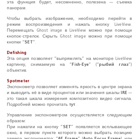
эта функция будет, несомненно, полезена — съемка
панорам.
Чтобы выбрать изображение, необходимо перейти в
режим воспроизведения и нажать кнопку LiveView.
Перемещать
Ghost image
в LiveView можно при помощи
кнопок-стрелок. Скрыть Ghost image можно при помощи
кнопки “
SET
”.
Defishing
Эта опция позволяет “выпрямлять” на мониторе LiveView
картинку, снимаемую на “
Fish-Eye
” (“
рыбий глаз
”)
объектив.
Spotmeter
Экспонометр позволяет изменять яркость в центре экрана
и выводить её в виде процентов или значения шкалы
IRE
—
это такая шкала измерения композитного видео сигнала.
Подробней можно прочитать
тут
.
Управление экспонометром осуществляется следующим
образом:
При нажатии на кнопку “
SET
” появляется всплывающее
окно, в первом пункте которого можно выбрать позицию
замера экспонометра: “
AF Frame
”
(
Auto Focus Frame
)
или