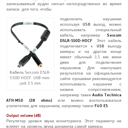
записываемый аудио сигнал непосредственно во время
записи. для того, чтобы
подключить наушники
используя
USB
выход, можно
использовать специальный
кабель, например
Sescom
DSLR-550D-HOCF
.
Этот кабель
подключается к
USB
выходу
камеры и на другом конце
имеет обычный
3,5 мм
мини
джек для подключения
наушников. Для наилучших
Кабель Sescom DSLR-
результатов на официальном
550D-HOCF. USB-mini-
сайте прошивки рекомендуется
jack 3.5 mm
использовать наушники с
низким сопротивлением,
например такие
Audio Technica
ATH-M50 (38 ohms)
или можно воспользоваться
усилителем для наушников, например таким
FiiO E5
.
Output volume (dB)
Регулятор уровня звука мониторинга. Этот параметр не
влияет на уровень звука динамика самой камеры.