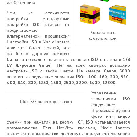
изображению.
Чем же отличаются
настройки стандартные
настройки
ISO
камеры от
предлагаемых
Коробочки с
альтернативной прошивкой?
фотопленкой
Настройка
ISO
в Magic Lantern
является более точной, как
на более дорогих камерах
Canon
и позволяет изменять значение
ISO
с шагом в
1/8
EV
(
Exposure Value
). Не на всех камерах возможно
настроить
ISO
с таким шагом. На камере
Canon 600D
возможны следующие значения
ISO
…
100
,
160
,
200
,
320
,
400
,
640
,
800
,
1250
,
1600
,
2500
,
3200
,
6400
,
12800
.
Управление
значениями
ISO
Шаг ISO на камере Canon
следующее:
В режимах ручной
фото или видео
съемки при нажатии на кнопку “
Q
”,
ISO
устанавливается
автоматически. Если LiveView включен, Magic Lantern
пытается автоматически достигнуть наилучшего значения