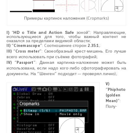
Примеры картинок наложения (Cropmarks)
I)
“
HD с Title and Action Safe
зоной”: Направляющие,
использующиеся для того, чтобы важный контент не
оказался за пределами видимой области;
II)
“
Cinemascope
”: Cоотношение сторон
2.35:1
;
III)
“
Cross meter
”: Cвоеобразный крест-мишень. Его лучше
всего использовать при съёмке фотографий;
IV)
“
Passport
”: Данная картинка-наложение может быть
использована, если надо кого-либо сфотографировать на
документы. На “Шенген” подходит — проверял лично);
V)
“
Phiphoto
(golden
Mean)
”:
Полу-