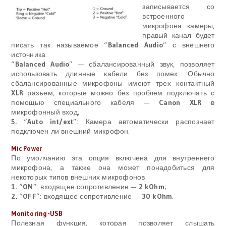
записывается со
встроенного
микрофона камеры,
правый канал будет
писать так называемое “
Balanced Audio
” с внешнего
источника.
“
Balanced Audio
” — сбалансированный звук, позволяет
использовать длинные кабели без помех. Обычно
сбалансированные микрофоны имеют трех контактный
XLR
разъем, которые можно без проблем подключать с
помощью специального кабеля —
Canon XLR
в
микрофонный вход;
5.
“
Auto int/ext
”: Камера автоматически распознает
подключен ли внешний микрофон.
Mic Power
По умолчанию эта опция включена для внутреннего
микрофона, а также она может понадобиться для
некоторых типов внешних микрофонов.
1.
“
ON
”: входящее сопротивление —
2 kOhm
;
2.
“
OFF
”: входящее сопротивление —
30 kOhm
.
Monitoring-USB
Полезная функция, которая позволяет слышать