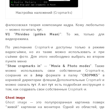
Настройка наложений (Cropmarks)
филосовская теория композиции кадра. Кому любопытно
— можно почитать
тут
;
VI)
“
Phivideo
(
golden Mean
)”: То же, только для
видеорежима.
По умолчанию Cropmark-и доступны только
в режиме
, но их также можно использовать и при
видеосъёмки
съёмке фото. Для этого необходимо выбрать во втором
пункте меню
“
Show cropmarks in
” — “
Movie & Photo modes
”. Также
можно использовать свои собственные Cropmark-и,
сохранив их в
.bmp
формате в папку “
CROPMKS
” в
корневой директории флешки.Дополнительные Cropmark-и
можно скачать
тут
. А вот
тут
есть подробная инструкция о
том, как создавать свои собственные Cropmark-и.
Ghost image
Ghost image
— это полупрозрачная картинка поверх
“живой” картинки на мониторе. Одной из областей, где