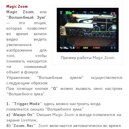
Magic Zoom
Magic Zoom
, или
“
Волшебный Зум
”
— это опция,
которая позволяет
во время записи
видео видеть
увеличенное
изображение для
того, чтобы
Пример работы Magic Zoom
понимать находится
ли снимаемый
объект в фокусе.
Управление “Волшебным зумом” осуществляется
следующим образом:
При помощи кнопки “
Q
” можно вызвать окно настроек
“Волшебного зума”.
1.
“
Trigger Mode
”: здесь можно настроить когда
появляется окошко “Волшебного зума”
a)
“
Always On
”: Окошко Magic Zoom-а всегда появляется на
экране LiveView;
б)
“
Zoom. Rec
”:
Zoom включается автоматически во время