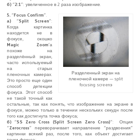
б)
“
2:1
”: увеличенное в 2 раза изображение.
5.
“
Focus Confirm
”.
а)
“
Split Screen
”:
Когда картинка
находится не в
фокусе, окошко
Magic Zoom
’а
похоже на
разделённый экран,
часто используемый
на старых
Разделенный экран на
пленочных камерах.
пленочной камере — split
Это просто еще один
focusing screenэ
способ детекции
фокуса. Этот способ
не такой точный как
остальные, так как понять, что изображение на экране в
фокусе, можно только в течении нескольких секудн после
того как достигнута точка фокуса;
б)
“
SS Zero Cross (Split Screen Zero Cross)
”: Опция
“
Zerocross
” переворачивает направление “раздвоения”
картинки всякий раз, после того, как объект достигает
точки фокуса;