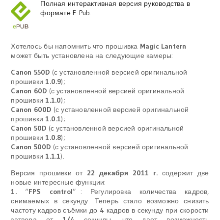
Полная интерактивная версия руководства в
формате E-Pub
.
Хотелось бы напомнить что прошивка
Magic Lantern
может быть установлена на следующие камеры:
Canon 550D
(с установленной версией оригинальной
прошивки
1.0.9
);
Canon 60D
(с установленной версией оригинальной
прошивки
1.1.0
);
Canon 600D
(с установленной версией оригинальной
прошивки
1.0.1
);
Canon 50D
(с установленной версией оригинальной
прошивки
1.0.8
);
Canon 500D
(с установленной версией оригинальной
прошивки
1.1.1
).
Версия прошивки от
22 декабря 2011 г.
содержит две
новые интересные функции:
1.
“
FPS control
”
: Регулировка количества кадров,
снимаемых в секунду. Теперь стало возможно снизить
частоту кадров съёмки до
4
кадров в секунду при скорости
затвора от
1/4
секунды, что дает возможность