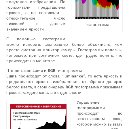
полутонов изображения. По
горизонтали представлена
яркость, а по вертикали —
относительное число
пикселей с данным
Гистограмма
значением яркости.
С помощью гистограмм
можно измерить экспозицию более объективно, чем
просто смотря на монитор камеры. Гистограммы полезны,
например, при солнечном свете, где трудно понять, что
происходит на мониторе.
Что же такое
Luma
и
RGB
гистограммы:
L
uma
происходит от слова “
luminance
”, то есть яркость и
представляет яркость изображения, от чёрного до ярко
белого цвета, в свою очередь
RGB
гистограмма показывает
яркость каждого канала в отдельности.
Управление
гистораммами
происходит во
всплывающем окне,
которое можно вызвать