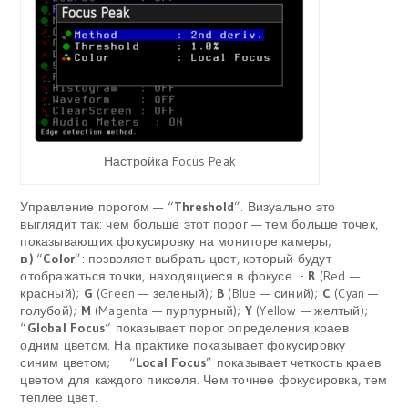
Настройка Focus Peak
Управление порогом — “
Threshold
”. Визуально это
выглядит так: чем больше этот порог — тем больше точек,
показывающих фокусировку на мониторе камеры;
в)
“
Color
”: позволяет выбрать цвет, который будут
отображаться точки, находящиеся в фокусе -
R
(Red —
красный);
G
(Green — зеленый);
B
(Blue — синий);
C
(Cyan —
голубой);
M
(Magenta — пурпурный);
Y
(Yellow — желтый);
“
Global Focus
“ показывает порог определения краев
одним цветом. На практике показывает фокусировку
синим цветом; “
Local Focus
”
показывает четкость краев
цветом для каждого пикселя. Чем точнее фокусировка, тем
теплее цвет.