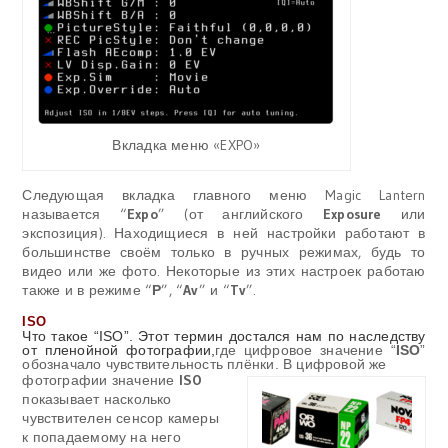
Вкладка меню «EXPO»
Следующая вкладка главного меню Magic Lantern
называется “
Expo
” (от английского
Exposure
или
экспозиция). Находищиеся в ней настройки работают в
большинстве своём только в ручных режимах, будь то
видео или же фото. Некоторые из этих настроек работаю
также и в режиме “
Р
”, “
Av
” и “
Tv
”.
ISO
Что такое “
ISO
”. Этот термин достался нам по наследству
от пленойной фотографии,
где цифровое значение “
ISO
”
обозначало чувствительность плёнки. В цифровой же
фотографии значение
ISO
показывает насколько
чувствителен сенсор камеры
к попадаемому на него