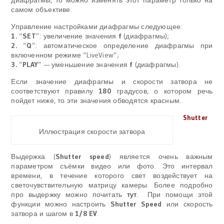
самом объективе.
Управление настройками диафрагмы следующее:
1.
“
SET
”: увеличение значения
f
(диафрагмы);
2.
“
Q
”: автоматическое определение диафрагмы при
включенном режиме “LiveView”;
3.
“
PLAY
” — уменьшение значения
f
(диафрагмы).
Если значение диафрагмы и скорости затвора не
соответствуют правилу
180
градусов, о котором речь
пойдет ниже, то эти значения обводятся красным.
Shutter
Иллюстрация скорости затвора
Выдержка (
Shutter speed
) является очень важным
параметром съёмки видео или фото. Это интервал
времени, в течение которого свет воздействует на
светочувствительную матрицу камеры. Более подробно
про выдержку можно почитать
тут
. При помощи этой
функции можно настроить
Shutter Speed
или скорость
затвора и шагом в
1/8 EV
.