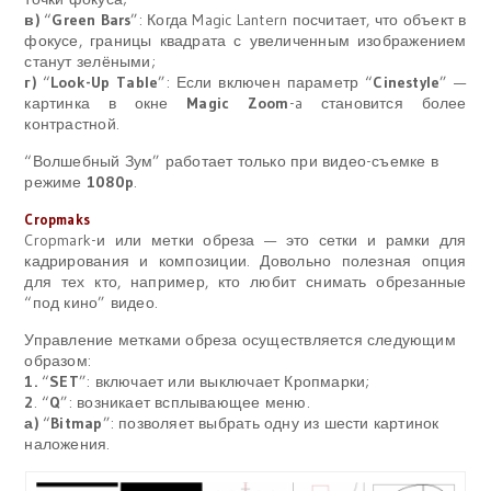
в)
“
Green Bars
”: Когда Magic Lantern посчитает, что объект в
фокусе, границы квадрата с увеличенным изображением
станут зелёными;
г)
“
Look-Up Table
”: Если включен параметр “
Cinestyle
” —
картинка в окне
Magic Zoom
-a становится более
контрастной.
“Волшебный Зум” работает только при видео-съемке в
режиме
1080p
.
Cropmaks
Cropmark
-и или метки обреза — это сетки и рамки для
кадрирования и композиции. Довольно полезная опция
для тех кто, например, кто любит снимать обрезанные
“под кино” видео.
Управление метками обреза осуществляется следующим
образом:
1.
“
SET
”: включает или выключает Кропмарки;
2
. “
Q
”: возникает всплывающее меню.
а)
“
Bitmap
”: позволяет выбрать одну из шести картинок
наложения.