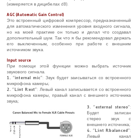
(измеряется в дицибелах dB).
AGC (
A
utomatic Gain Control)
Это встроенный цифровой компрессор, предназначенный
для автоматического изменения уровня входного сигнала,
но на моей практике он только и делал что создавал
дополнительный шум. Так что я бы рекомендовал держать
его выключенным, особенно при работе с внешним
источником звука.
Input source
При помощи этой функции можно выбрать источник
звукового сигнала.
1.
“
internal mic
”: Звук будет заисываться со встроенного
микрофона камеры;
2
.
“
L:int R:ext
”
:
Левый канал записывается со встроенного
микрофона камеры, правый канал с внешнего источника
звука;
3.
“
external stereo
”:
Будет записан
стерео звук с
внешнего источника;
4.
“
L:int R:balanced
”:
Левый канал