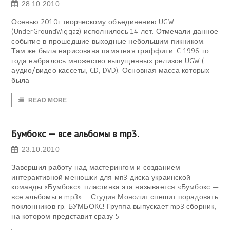
28.10.2010
Осенью 2010г творческому объединению UGW
(UnderGroundWiggaz) исполнилось 14 лет. Отмечали данное
событие в прошедшие выходные небольшим пикником.
Там же была нарисована памятная граффити. C 1996-го
года набралось множество выпущенных релизов UGW (
аудио/видео кассеты, CD, DVD). Основная масса которых
была
READ MORE
Бумбокс — все альбомы в mp3.
23.10.2010
Завершил работу над мастерингом и созданием
интерактивной менюшки для мп3 диска украинской
команды «Бумбокс». пластинка эта называется «Бумбокс —
все альбомы в mp3». Студия Монолит спешит порадовать
поклонников гр. БУМБОКC! Группа выпускает mp3 сборник,
на котором представит сразу 5