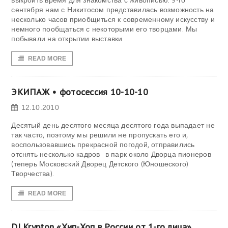
выкроить время для знакомства с живописью. 9-го
сентября нам с Никитосом представилась возможность на
несколько часов приобщиться к современному искусству и
немного пообщаться с некоторыми его творцами. Мы
побывали на открытии выставки
READ MORE
ЭКИПАЖ • фотосессия 10-10-10
12.10.2010
Десятый день десятого месяца десятого года выпадает не
так часто, поэтому мы решили не пропускать его и,
воспользовавшись прекрасной погодой, отправились
отснять несколько кадров в парк около Дворца пионеров
(теперь Московский Дворец Детского (Юношеского)
Творчества).
READ MORE
DJ Krypton «Хип-Хоп в России от 1-го лица»