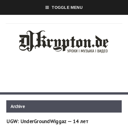
TOGGLE MENU
Archive
UGW: UnderGroundWiggaz — 14 лет