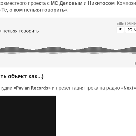
совместного проекта с
МС Деловым
и
Никитосом
. Композ
«
Те, о ком нельзя говорить
«.
ть объект как…)
студии
«Pavian Records»
и презентация трека на радио
«Next»