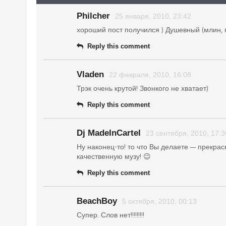
Philcher
25 января, 2010, 23:42
хороший пост получился ) Душевный (млин, п
Reply this comment
Vladen
22 февраля, 2010, 16:08
Трэк очень крутой! Звонкого не хватает)
Reply this comment
Dj MadeInCartel
23 сентября, 2010, 17:3
Ну наконец-то! то что Вы делаете — прекрас
качественную музу! 😉
Reply this comment
BeachBoy
5 октября, 2010, 00:13
Супер. Слов нет!!!!!!!!!