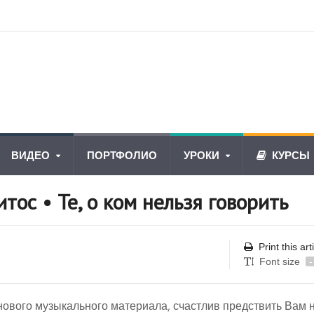
ВИДЕО
ПОРТФОЛИО
УРОКИ
КУРСЫ
тос • Те, о ком нельзя говорить
Print this art
Font size
-
нового музыкального материала, счастлив предствить Вам 