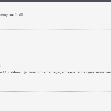
ишу как бот)))
6
но! Я оЧЧень Щастлив, что есть люди, которые творят действительн