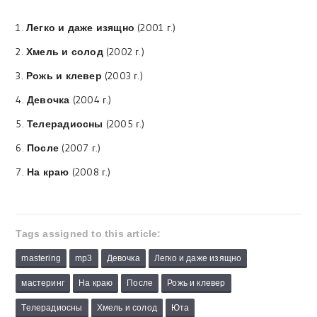
1.
Легко и даже изящно
(2001 г.)
2.
Хмель и солод
(2002 г.)
3.
Рожь и клевер
(2003 г.)
4.
Девочка
(2004 г.)
5.
Телерадиосны
(2005 г.)
6.
После
(2007 г.)
7.
На краю
(2008 г.)
Tags assigned to this article:
mastering
mp3
Девочка
Легко и даже изящно
мастеринг
На краю
После
Рожь и клевер
Телерадиосны
Хмель и солод
Юта