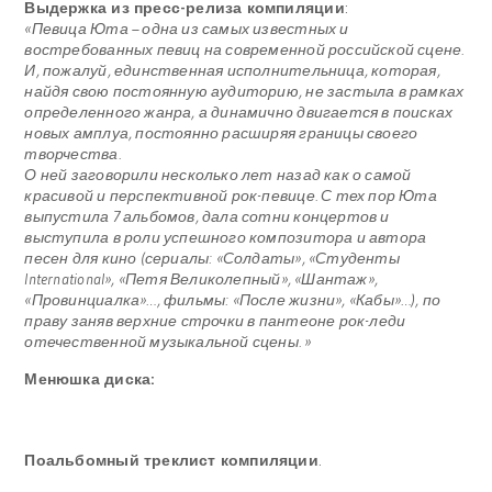
Выдержка из пресс-релиза компиляции
:
«Певица Юта – одна из самых известных и
востребованных певиц на современной российской сцене.
И, пожалуй, единственная исполнительница, которая,
найдя свою постоянную аудиторию, не застыла в рамках
определенного жанра, а динамично двигается в поисках
новых амплуа, постоянно расширяя границы своего
творчества.
О ней заговорили несколько лет назад как о самой
красивой и перспективной рок-певице. С тех пор Юта
выпустила 7 альбомов, дала сотни концертов и
выступила в роли успешного композитора и автора
песен для кино (сериалы: «Солдаты», «Студенты
International», «Петя Великолепный», «Шантаж»,
«Провинциалка»…, фильмы: «После жизни», «Кабы»…), по
праву заняв верхние строчки в пантеоне рок-леди
отечественной музыкальной сцены. »
Менюшка диска:
Поальбомный треклист компиляции
.