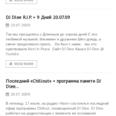
READ MORE
DJ Dlee R.I.P. • 9 Дней 20.07.09
23.07.2009
Так мы прощались с Длинным до сорока дней С его
любимой музыкой, близкими и друзьями Шёл дождь, а
свечи продолжали гореть… Он был с нами… мы это
чувствовали Rest In Peace Сайт DJ Dlee Канал DJ Dlee @
Youtube
READ MORE
Последний «Chillout» • программа памяти DJ
Dlee…
20.07.2009
В пятницу, 17 июля, на радио «Next» состоялся последний
эфир программы Сhillout, посвященный DJ Dlee. DJ Dlee
работал на радиостанции с момента ее основания.