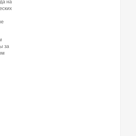
да на
еских
ые
м
ы за
ом