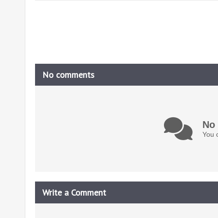
No comments
No
You c
Write a Comment