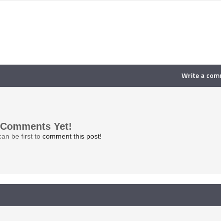
Write a co
 Comments Yet!
an be first to
comment this post!