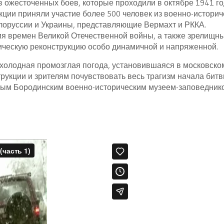
 ожесточенных боев, которые проходили в октябре 1941 го
ции приняли участие более 500 человек из военно-историч
елоруссии и Украины, представляющие Вермахт и РККА.
ия времен Великой Отечественной войны, а также зрелищн
ическую реконструкцию особо динамичной и напряженной.
холодная промозглая погода, установившаяся в московско
трукции и зрителям почувствовать весь трагизм начала битв
нным Бородинским военно-историческим музеем-заповедник