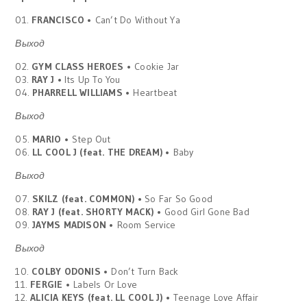
01.
FRANCISCO
• Can’t Do Without Ya
Выход
02.
GYM CLASS HEROES
• Cookie Jar
03.
RAY J •
Its Up To You
04.
PHARRELL WILLIAMS
• Heartbeat
Выход
05.
MARIO
• Step Out
06.
LL COOL J (feat. THE DREAM)
• Baby
Выход
07.
SKILZ (feat. COMMON) •
So Far So Good
08.
RAY J (feat. SHORTY MACK)
• Good Girl Gone Bad
09.
JAYMS MADISON
• Room Service
Выход
10.
COLBY ODONIS
• Don’t Turn Back
11.
FERGIE
• Labels Or Love
12.
ALICIA KEYS (feat. LL COOL J)
• Teenage Love Affair