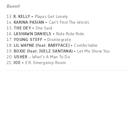
Выход
13.
R. KELLY
• Playas Get Lonely
14.
KARINA PASIAN
• Can’t Find The Words
15.
THE DEY
• She Said
16.
LASHAWN DANIELS
• Ride Ride Ride
17.
YOUNG STEFF
• Disintegrate
18.
LIL WAYNE (feat. BABYFACE)
• Comfortable
19.
BOXIE (feat. JUELZ SANTANA)
• Let Me Show You
20.
USHER
– What’s A Man To Do
21.
JOE
• E.R. Emergency Room