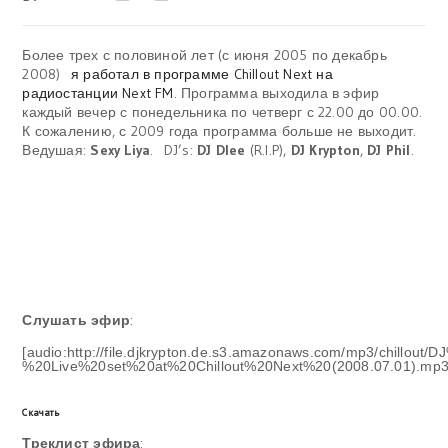
Более трех с половиной лет (с июня 2005 по декабрь
2008)
я работал в программе Chillout Next на
радиостанции Next FM
. Программа выходила в эфир
каждый вечер с понедельника по четверг с 22.00 до 00.00.
К сожалению, с 2009 года программа больше не выходит.
Ведушая:
Sexy Liya
. DJ’s:
DJ Dlee
(R.I.P),
DJ Krypton
,
DJ Phil
.
Слушать эфир
:
[audio:http://file.djkrypton.de.s3.amazonaws.com/mp3/chillo
%20Live%20set%20at%20Chillout%20Next%20(2008.07.01).mp3
Скачать
Треклист эфира
: