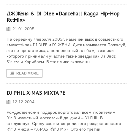
ДЖ Женя & DJ Dlee «Dancehall Ragga Hip-Hop
Re:Mix»
21.01.2005
На середину Февраля 2005г. намечен выход совместного
«микстэйпа» DJ DLEE и DJ ЖЕНИ. Диск называется Пожалуй,
это не просто микс, а полноценный альбом, в записи
которого принимали участие такие звезды как Da Budz,
5’nizza и Карибасы. В этот микс включены
READ MORE
DJ PHIL X-MAS MIXTAPE
12.12.2004
Рождественский подарок подготовил всем любителям
R’n’B известный московский ди-джей – DJ PHIL. В
следующую Среду состоится релиз его рождественского
R’n’B микса – «X-MAS R’n’B Mix». Это его третий